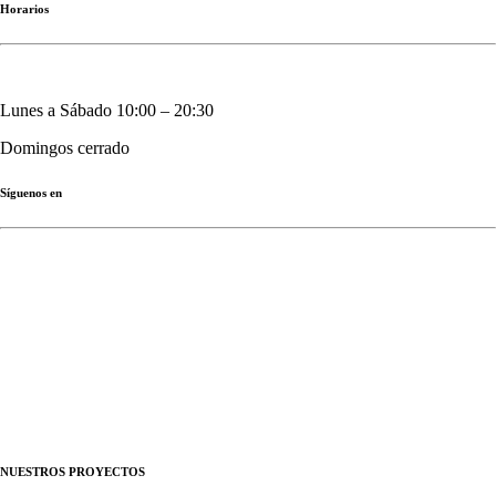
Horarios
Lunes a Sábado 10:00 – 20:30
Domingos cerrado
Síguenos en
Instagram: @baluarte.es
TikTok: @baluarte.es
© Copyright 2024 2S22 SL. Desarrollado por
MarketingHacks
Política de Privacidad
Política de cookies
Términos y condiciones
NUESTROS PROYECTOS