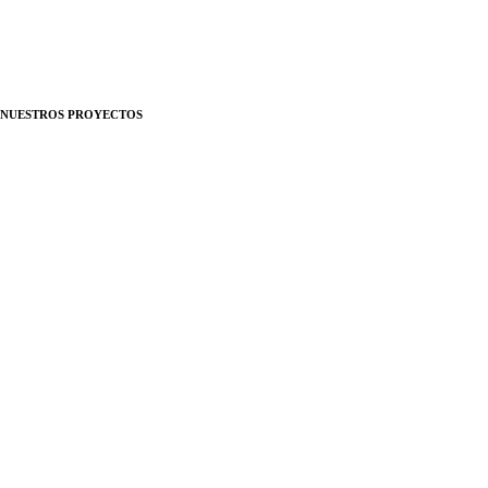
MarketingHacks
Política de Privacidad
Política de cookies
Términos y condiciones
NUESTROS PROYECTOS