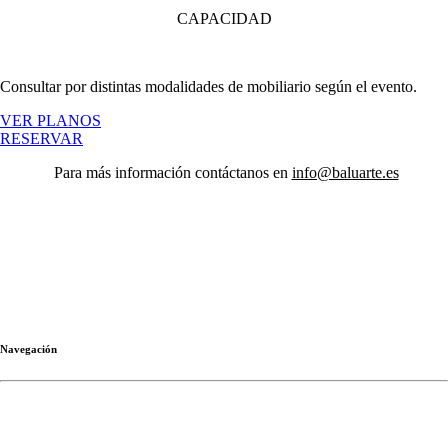
CAPACIDAD
Consultar por distintas modalidades de mobiliario según el evento.
VER PLANOS
RESERVAR
Para más información contáctanos en
info@baluarte.es
C. de Claudio Coello 64, 28001 Madrid
Teléfono: +34 699 778 908
Correo:
info@baluarte.es
Navegación
Exposiciones|convocatorias