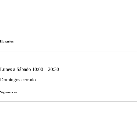
Talleres|clases|cursos
Viajes|planes|paseos
Eventos especiales
Horarios
Lunes a Sábado 10:00 – 20:30
Domingos cerrado
Síguenos en
Instagram: @baluarte.es
TikTok: @baluarte.es
© Copyright 2024 2S22 SL. Desarrollado por